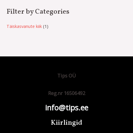
Filter by Categories
Täiskasvanute kiik
1
Tips OÜ
Reg.nr 16506492
info@tips.ee
Kiirlingid